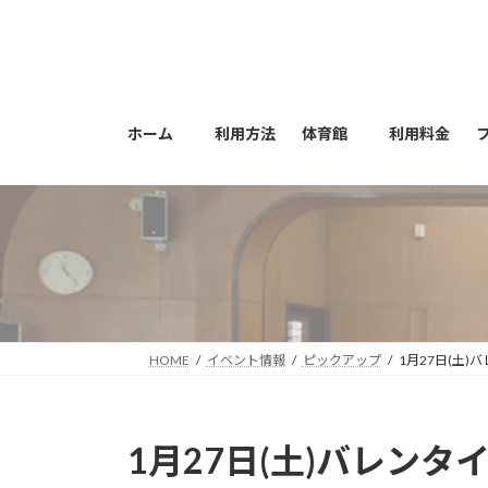
コ
ナ
ン
ビ
テ
ゲ
ン
ー
ツ
シ
ホーム
利用方法
体育館
利用料金
へ
ョ
ス
ン
キ
に
ッ
移
プ
動
HOME
イベント情報
ピックアップ
1月27日(土
1月27日(土)バレン