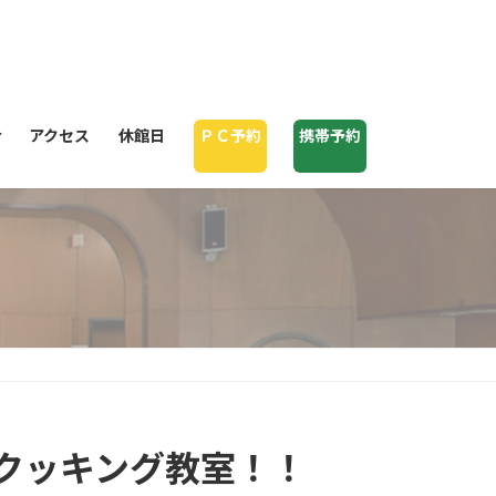
せ
アクセス
休館日
ＰＣ予約
携帯予約
もクッキング教室！！