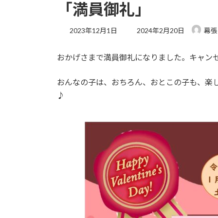
「満員御礼」
最
2023年12月1日
2024年2月20日
幕張
終
更
おかげさまで満員御礼になりました。キャン
新
日
時
おんなの子は、おちろん、おとこの子も、楽
:
♪