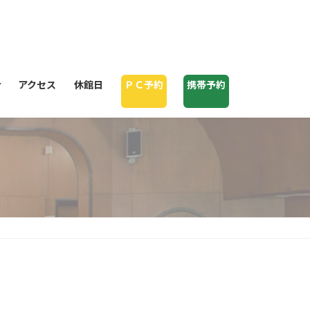
せ
アクセス
休館日
ＰＣ予約
携帯予約