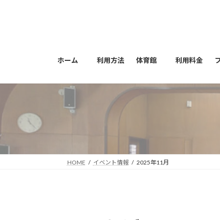
コ
ナ
ン
ビ
テ
ゲ
ン
ー
ツ
シ
ホーム
利用方法
体育館
利用料金
へ
ョ
ス
ン
キ
に
ッ
移
プ
動
HOME
イベント情報
2025年11月