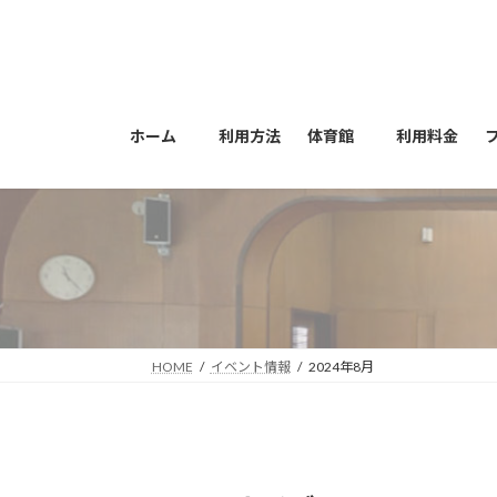
コ
ナ
ン
ビ
テ
ゲ
ン
ー
ツ
シ
ホーム
利用方法
体育館
利用料金
へ
ョ
ス
ン
キ
に
ッ
移
プ
動
HOME
イベント情報
2024年8月