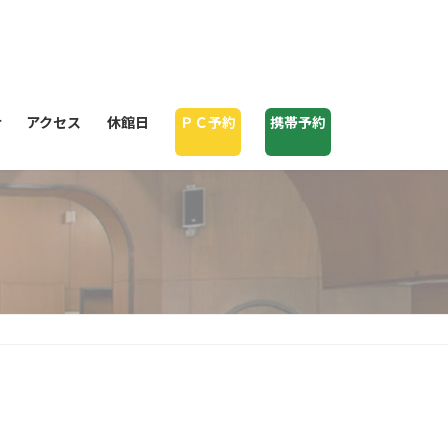
せ
アクセス
休館日
ＰＣ予約
携帯予約