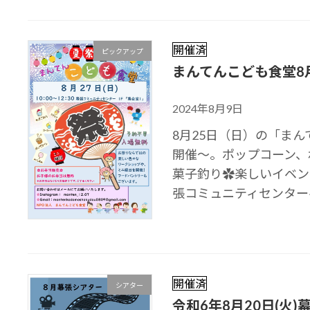
開催済
ピックアップ
まんてんこども食堂8
2024年8月9日
8月25日（日）の「ま
開催～。ポップコーン、
菓子釣り✿楽しいイベン
張コミュニティセンターへ
開催済
シアター
令和6年8月20日(火