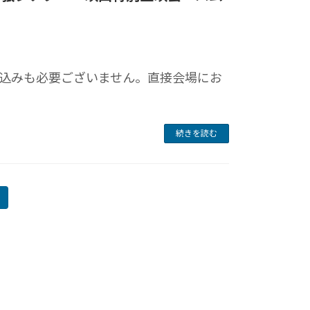
込みも必要ございません。直接会場にお
続きを読む
固
定
ペ
ー
ジ