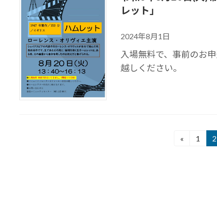
レット」
2024年8月1日
入場無料で、事前のお申
越しください。
投
«
1
2
固
定
稿
ペ
の
ー
ジ
ペ
ー