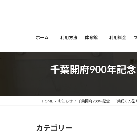
コ
ナ
ン
ビ
テ
ゲ
ン
ー
ツ
シ
ホーム
利用方法
体育館
利用料金
へ
ョ
ス
ン
キ
に
ッ
移
千葉開府900年記
プ
動
HOME
お知らせ
千葉開府900年記念 千葉氏くん
カテゴリー