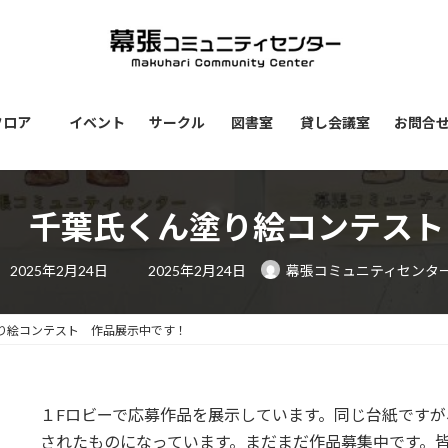
フロア
イベント
サークル
図書室
貸し会議室
お問合
念 千葉氏くん塗り絵コンテス
最
2025年2月24日
2025年2月24日
幕張コミュニティセンタ
終
更
新
日
塗り絵コンテスト 作品展示中です！
時
:
１Fロビーで応募作品を展示しています。同じ台紙ですが
されたものになっています。まだまだ作品募集中です。