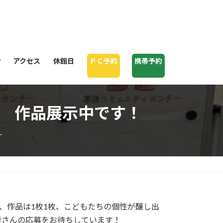
せ
アクセス
休館日
ＰＣ予約
携帯予約
ト 作品展示中です！
ー
、作品は1枚1枚、こどもたちの個性が醸し出
皆さんの応募をお待ちしています！