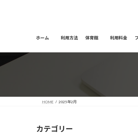
コ
ナ
ン
ビ
テ
ゲ
ン
ー
ツ
シ
ホーム
利用方法
体育館
利用料金
へ
ョ
ス
ン
キ
に
ッ
移
プ
動
HOME
2025年2月
カテゴリー