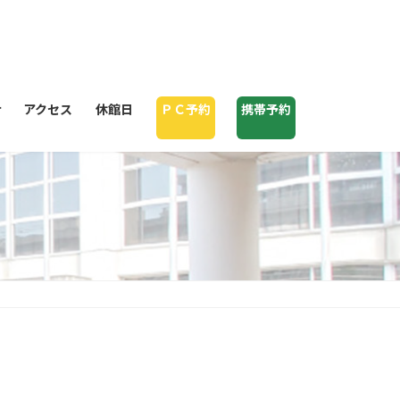
せ
アクセス
休館日
ＰＣ予約
携帯予約