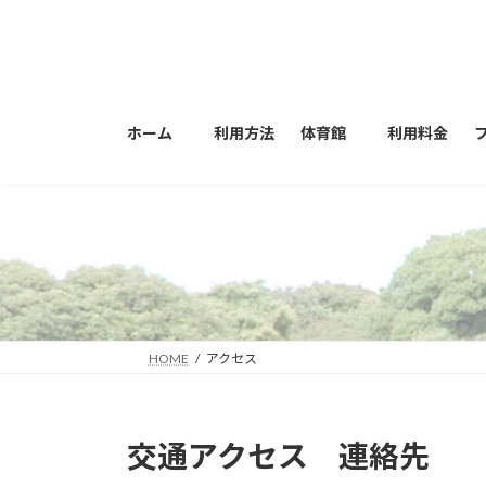
コ
ナ
ン
ビ
テ
ゲ
ン
ー
ツ
シ
ホーム
利用方法
体育館
利用料金
へ
ョ
ス
ン
キ
に
ッ
移
プ
動
HOME
アクセス
交通アクセス 連絡先